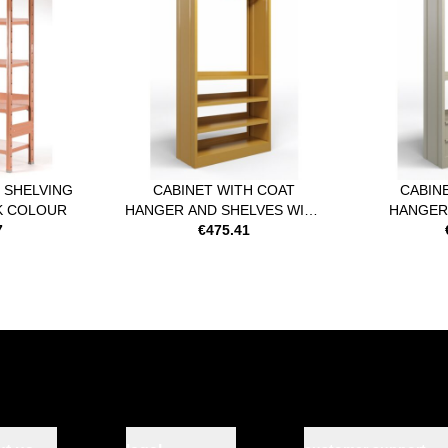
design, elegante, moderno, indu
space, minimal
DESTINAZIONE D’USO:
indoor, casa, salotto, living, op
office, ufficio
INSTALLAZIONE:
fornito in kit di montaggio con pr
 SHELVING
CABINET WITH COAT
CABIN
K COLOUR
HANGER AND SHELVES WITH
HANGER
TEMPI DI APPRONTAMENTO:
7
CLOSED SIDES IN MUSTARD-
€475.41
WITH CL
COLOURED RAL 1024
PAINTED 
35 gg. lavorativi
PAINTED STEEL
TEMPI DI CONSEGNA:
3-5 gg. lavorativi
DETTAGLI PRODOTTO:
prodotto presentato al Fuorisal
possibilità di specificare nelle n
personalizzato (tempi di appro
ACCESSORI: