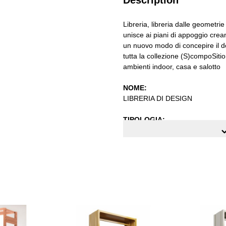
Libreria, libreria dalle geometrie
unisce ai piani di appoggio cre
un nuovo modo di concepire il des
tutta la collezione (S)compoSiti
ambienti indoor, casa e salotto
NOME:
LIBRERIA DI DESIGN
TIPOLOGIA:
LIBRERIA
DOTAZIONI DI SERIE:
- n° 1 libreria
CARATTERISTICHE DEI PROD
dimensioni (LxPxH) cm.: 120x4
ng the tab key. You can skip the carousel or go straight to carousel navi
libreria composta da n° 4 piani 
struttura realizzata completamen
SEGNI PARTICOLARI
: