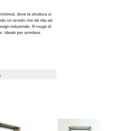
 minimal, dove la struttura si
ando un arredo che dà vita ad
ign industriale, fil rouge di
on. Ideale per arredare
OTTI:
0x180h
gation using the skip links.
in abete lamellare
te in acciaio verniciato