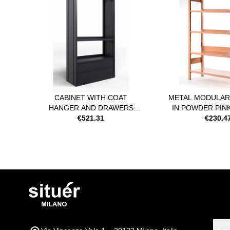
CABINET WITH COAT
METAL MODULAR
HANGER AND DRAWERS
IN POWDER PIN
WITH CLOSED SIDES IN
€521.31
€230.4
BLACK PAINTED STEEL CAST
IRON