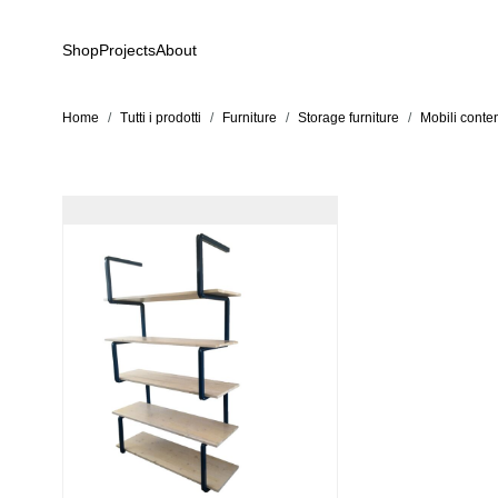
Skip to Content
Shop
Projects
About
Home
/
Tutti i prodotti
/
Furniture
/
Storage furniture
/
Mobili conten