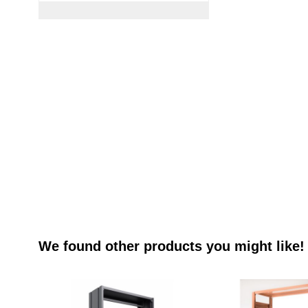
We found other products you might like!
Navigating through the elements of the carousel is possible usi
Press to skip carousel