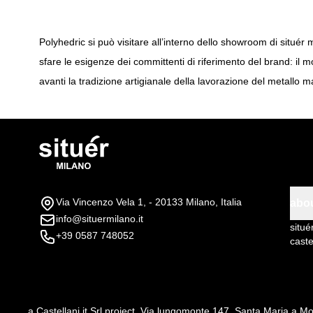
Polyhedric si può visitare all’interno dello showroom di situér
sfare le esigenze dei committenti di riferimento del brand: il mo
avanti la tradizione artigianale della lavorazione del metallo 
Via Vincenzo Vela 1, - 20133 Milano, Italia
abo
info@situermilano.it
situé
+39 0587 748052
caste
a
Castellani.it Srl
project, Via lungomonte 147, Santa Maria a Mo