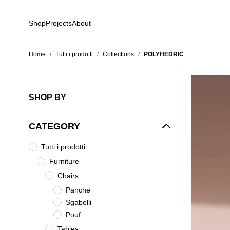
Skip to Content
Shop
Projects
About
Home
/
Tutti i prodotti
/
Collections
/
POLYHEDRIC
SHOP BY
CATEGORY
Tutti i prodotti
Furniture
Chairs
Panche
Sgabelli
Pouf
Tables