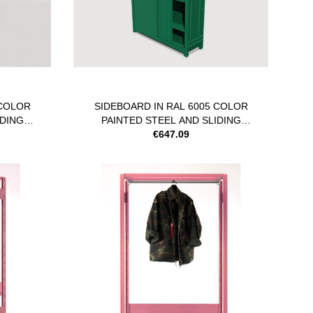
 COLOR
SIDEBOARD IN RAL 6005 COLOR
IDING
PAINTED STEEL AND SLIDING
€647.09
DOORS