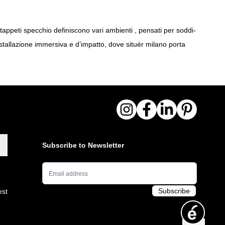
e tappeti specchio definiscono vari ambienti , pensati per soddi-
installazione immersiva e d’impatto, dove situér milano porta
Subscribe to Newsletter
Email Address
Subscribe
est
Credits