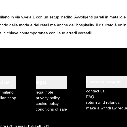
 milano in via v.vela 1 con un setup inedito. Avvolgenti pareti in metallo 
ndo della moda e del retail ma anche dell’hospitality. Il risultato è un’
ma in chiave contemporanea con i suo arredi versatili.
customer support
ut us
legal
contact us
r milano
legal note
FAQ
llanishop
privacy policy
return and refunds
cookie policy
make a withdraw requ
conditions of sale
nte (PI) p.iva 00140540501