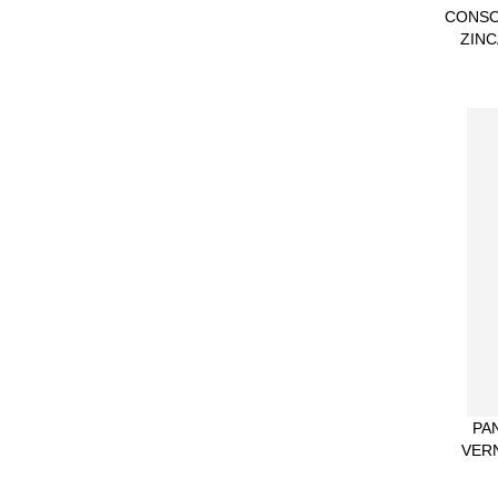
CONSO
ZINC
PA
VERN