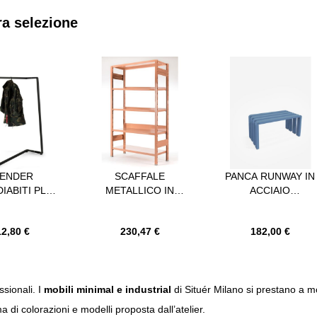
ra selezione
navigare tra gli elementi del carosello utilizzando il tasto tabulazione. È 
saltare il carosello
ENDER
SCAFFALE
PANCA RUNWAY IN
IABITI PLIÈ
METALLICO IN
ACCIAIO
TRUTTURA
ACCIAIO COLOR
VERNICIATO RAL
ACCIAIO
CIPRIA
5014
2,80 €
230,47 €
182,00 €
CIATO NERO
GHISA
ssionali. I
mobili minimal e industrial
di Situér Milano si prestano a molt
i colorazioni e modelli proposta dall’atelier.