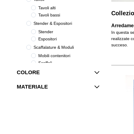
Tavoli alti
Collezio
Tavoli bassi
Stender & Espositori
Arredamen
Stender
In questa se
realizzate c
Espositori
succeso.
Scaffalature & Moduli
Mobili contenitori
Scaffali
Cassettiere & Consolle
COLORE
Cassettiere
MATERIALE
Accessori
Illuminazione
Complementi d'arredo
Collezioni
POLYHEDRIC
LG-22