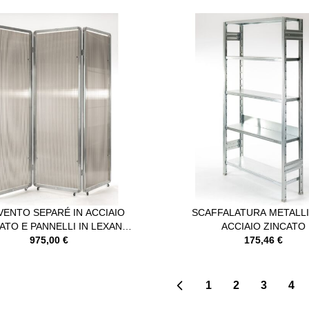
VENTO SEPARÉ IN ACCIAIO
SCAFFALATURA METALLI
ATO E PANNELLI IN LEXAN
ACCIAIO ZINCATO
975,00 €
OPACO
175,46 €
1
2
3
4
Pagina
Attualmente st
Pagina
Pag