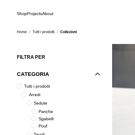
Salta al contenuto
Shop
Projects
About
Home
/
Tutti i prodotti
/
Collezioni
FILTRA PER
CATEGORIA
Tutti i prodotti
Arredi
Sedute
Panche
Sgabelli
Pouf
Tavoli