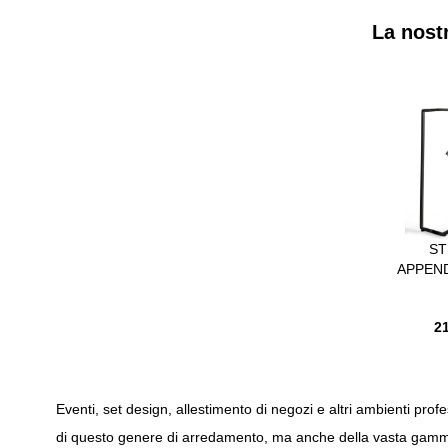
La nost
È possibile 
Premere per 
ST
APPEND
CON S
IN 
21
VERNI
Eventi, set design,
allestimento
di negozi e altri ambienti profe
di questo genere di arredamento, ma anche della vasta gamma d