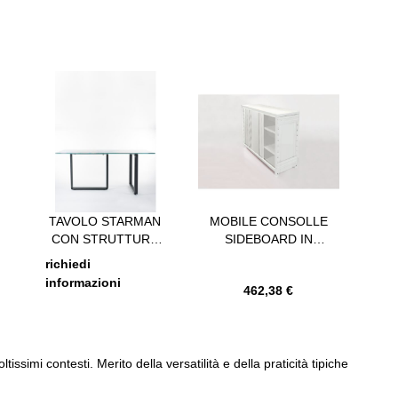
possibile saltare il carosello o passare direttamente alla navigazione del c
TAVOLO STARMAN
MOBILE CONSOLLE
ESP
CON STRUTTURA
SIDEBOARD IN
IN ACCIAIO E PIANO
ACCIAIO
PI
richiedi
IN VETRO
VERNICIATO
informazioni
462,38 €
SERIGRAFATO
BIANCO E ANTE
SCORREVOLI
issimi contesti. Merito della versatilità e della praticità tipiche