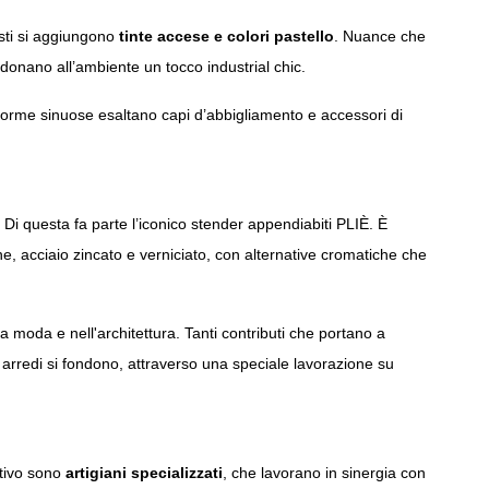
uesti si aggiungono
tinte accese e colori pastello
. Nuance che
donano all’ambiente un tocco industrial chic.
ro forme sinuose esaltano capi d’abbigliamento e accessori di
 Di questa fa parte l’iconico stender appendiabiti
PLIÈ
. È
ne
,
acciaio zincato
e
verniciato
, con alternative cromatiche che
la moda e nell'architettura. Tanti contributi che portano a
arredi si fondono, attraverso una speciale lavorazione su
ttivo sono
artigiani specializzati
, che lavorano in sinergia con