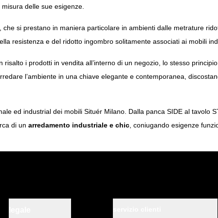
su misura delle sue esigenze.
l, che si prestano in maniera particolare in ambienti dalle metrature ri
ella resistenza e del ridotto ingombro solitamente associati ai mobili indu
risalto i prodotti in vendita all’interno di un negozio, lo stesso principio
er arredare l’ambiente in una chiave elegante e contemporanea, discostan
imale ed industrial dei mobili Situér Milano. Dalla panca SIDE al tavolo
erca di un
arredamento industriale e chic
, coniugando esigenze funzio
servizio clienti
legale