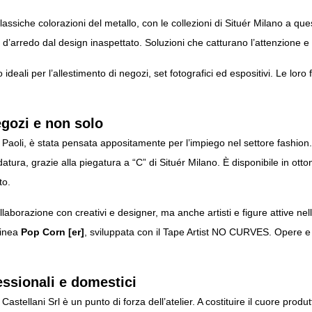
e classiche colorazioni del metallo, con le collezioni di Situér Milano a q
d’arredo dal design inaspettato. Soluzioni che catturano l’attenzione e 
ideali per l’allestimento di negozi, set fotografici ed espositivi. Le lo
egozi e non solo
 Paoli, è stata pensata appositamente per l’impiego nel settore fashion.
atura, grazie alla piegatura a “C” di Situér Milano. È disponibile in
otto
to.
llaborazione con creativi e designer, ma anche artisti e figure attive nel
linea
Pop Corn [er]
, sviluppata con il Tape Artist NO CURVES. Opere e 
essionali e domestici
astellani Srl è un punto di forza dell’atelier. A costituire il cuore produ