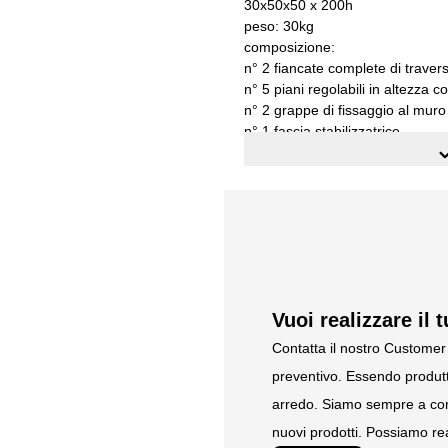
30x50x50 x 200h
peso: 30kg
composizione:
n° 2 fiancate complete di travers
n° 5 piani regolabili in altezza c
n° 2 grappe di fissaggio al muro c
n° 1 fascia stabilizzatrice
portata per ogni piano a carico 
90
lamiera di acciaio di prima qua
da assemblare
Vuoi realizzare il 
Contatta il nostro Customer 
preventivo. Essendo produtt
arredo. Siamo sempre a com
nuovi prodotti. Possiamo rea