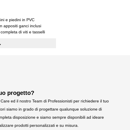
ini e piedini in PVC
on appositi ganci inclusi
ompleta di viti e tasselli
uniformemente distribuito kg.
lità S235JR UNI EN 10027
tuo progetto?
Care ed il nostro Team di Professionisti per richiedere il tuo
ori siamo in grado di progettare qualunque soluzione di
pleta disposizione e siamo sempre disponibili ad ideare
lizzare prodotti personalizzati e su misura.