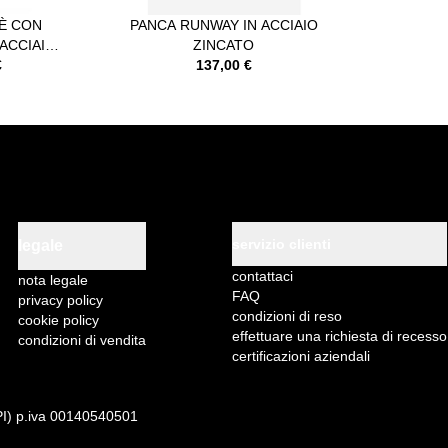
È CON
PANCA RUNWAY IN ACCIAIO
ACCIAIO
ZINCATO
O
€
137,00 €
servizio clienti
legale
contattaci
nota legale
FAQ
privacy policy
condizioni di reso
cookie policy
effettuare una richiesta di recesso
condizioni di vendita
certificazioni aziendali
PI) p.iva 00140540501