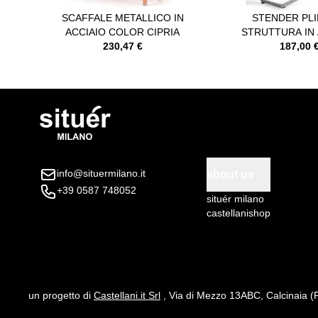
SCAFFALE METALLICO IN
STENDER PLI
ACCIAIO COLOR CIPRIA
STRUTTURA IN 
230,47 €
ZINCAT
187,00 
info@situermilano.it
about us
+39 0587 748052
situér milano
castellanishop
un progetto di
Castellani.it Srl
, Via di Mezzo 13ABC, Calcinaia (