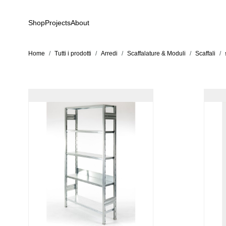
Salta al contenuto
Shop
Projects
About
Home
/
Tutti i prodotti
/
Arredi
/
Scaffalature & Moduli
/
Scaffali
/