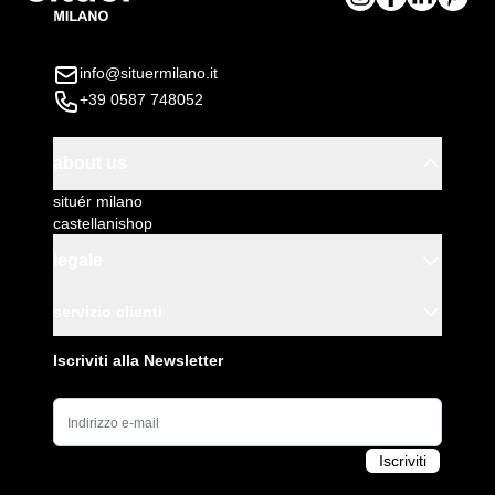
info@situermilano.it
+39 0587 748052
about us
situér milano
castellanishop
legale
servizio clienti
Iscriviti alla Newsletter
Indirizzo e-mail
Iscriviti