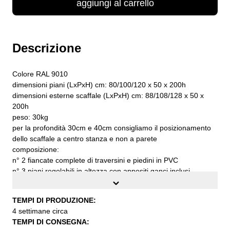
aggiungi al carrello
Descrizione
Colore RAL 9010
dimensioni piani (LxPxH) cm: 80/100/120 x 50 x 200h
dimensioni esterne scaffale (LxPxH) cm: 88/108/128 x 50 x
200h
peso: 30kg
per la profondità 30cm e 40cm consigliamo il posizionamento
dello scaffale a centro stanza e non a parete
composizione:
n° 2 fiancate complete di traversini e piedini in PVC
n° 3 piani regolabili in altezza con appositi ganci inclusi
n° 1 barra appendiabiti con supporti per fissaggio al piano
n° 2 cassetti estraibili cm. 18h con profili adesivi in PVC
TEMPI DI PRODUZIONE:
n° 2 grappe di fissaggio al muro complete di viti e tasselli
4 settimane circa
n° 1 fascia stabilizzatrice
TEMPI DI CONSEGNA:
portata per ogni piano a carico uniformemente distribuito kg.