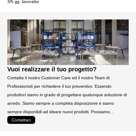
3/5 gg. lavorativi
90
lamiera di acciaio di prima qualità S235JR UNI EN 10027
da assemblare
TEMPI DI PRODUZIONE:
4 settimane circa
TEMPI DI CONSEGNA:
3/5 gg. lavorativi
Vuoi realizzare il tuo progetto?
Contatta il nostro Customer Care ed il nostro Team di
Professionisti per richiedere il tuo preventivo. Essendo
produttori siamo in grado di progettare qualunque soluzione di
arredo. Siamo sempre a completa disposizione e siamo
sempre disponibili ad ideare nuovi prodotti. Possiamo
Contattaci
realizzare prodotti personalizzati e su misura.