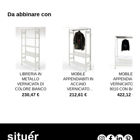
Da abbinare con
È possibile navigare tra gli elementi del carosello utilizzando il tast
Premere per saltare il carosello
LIBRERIA IN
MOBILE
MOBILE
METALLO
APPENDIABITI IN
APPENDIABITI
VERNICIATA DI
ACCIAIO
VERNICIATO RA
COLORE BIANCO
VERNICIATO
9010 CON BARR
BIANCO
APPENDIABITI 
230,47 €
212,61 €
422,12 €
CASSETTI