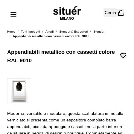
Salta al contenuto
Cerca
Home
/
Tutti i prodotti
/
Arredi
/
Stender & Espositori
/
Stender
/
Appendiabiti metallico con cassetti colore RAL 9010
Appendiabiti metallico con cassetti colore
RAL 9010
Moderna, versatile e modulare, questa scaffalatura in metallo
verniciato si presenta come un espositore completo barra
appendiabiti, piani da appoggio e cassetti nella parte inferiore,
da situare in negozi di design o boutique. Completamente ad