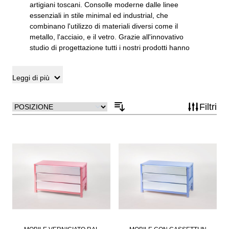
artigiani toscani. Consolle moderne dalle linee
essenziali in stile minimal ed industrial, che
combinano l'utilizzo di materiali diversi come il
metallo, l'acciaio, e il vetro. Grazie all'innovativo
studio di progettazione tutti i nostri prodotti hanno
un bassissimo impatto ambientale per garantire la
massima ecosostenibilità. Consolle dal design
Leggi di più
essenziale che caratterizza il brand Situèr. Richiedi
una consulenza ai nostri tecinci specializzati per il
tuo nuovo arredo, con possibilità di noleggio per
Filtri
boutique e temporary store.