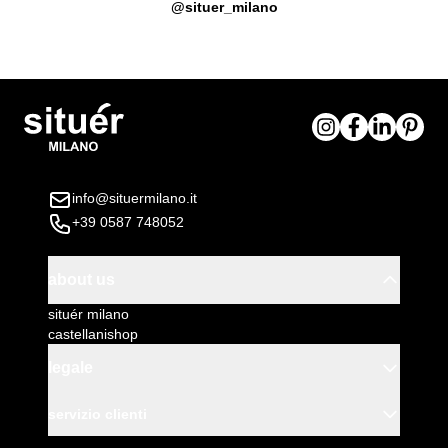
@situer_milano
info@situermilano.it
+39 0587 748052
about us
situér milano
castellanishop
legale
servizio clienti