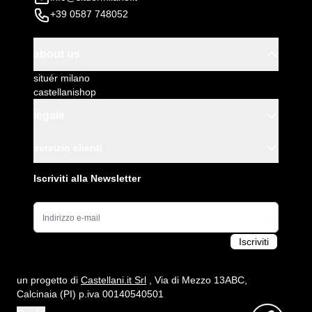
+39 0587 748052
about us
situér milano
castellanishop
legale
servizio clienti
Iscriviti alla Newsletter
Indirizzo e-mail
Iscriviti
un progetto di
Castellani.it Srl
, Via di Mezzo 13ABC,
Calcinaia (PI) p.iva 00140540501