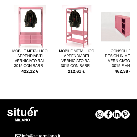
È possibile navigare tra gli elementi del carosello utilizzando il tast
Premere per saltare il carosello
MOBILE METALLICO
MOBILE METALLICO
CONSOLLE DI
APPENDIABITI
APPENDIABITI
DESIGN IN META
VERNICIATO RAL
VERNICIATO RAL
VERNICIATO RA
3015 CON BARRA
3015 CON BARRA
3015 E ANTE
APPENDIABITI E
APPENDIABITI
SCORREVOLI
422,12 €
212,61 €
462,38 €
CASSETTI
info@situermilano.it