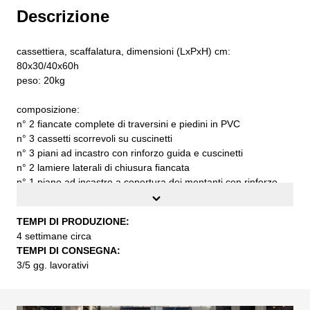
Descrizione
cassettiera, scaffalatura, dimensioni (LxPxH) cm:
80x30/40x60h
peso: 20kg
composizione:
n° 2 fiancate complete di traversini e piedini in PVC
n° 3 cassetti scorrevoli su cuscinetti
n° 3 piani ad incastro con rinforzo guida e cuscinetti
n° 2 lamiere laterali di chiusura fiancata
n° 1 piano ad incastro a copertura dei montanti con rinforzo
guida
TEMPI DI PRODUZIONE:
lamiera di acciaio di prima qualità S235JR UNI EN 10027
4 settimane circa
da assemblare
TEMPI DI CONSEGNA:
3/5 gg. lavorativi
TEMPI DI PRODUZIONE:
4 settimane circa