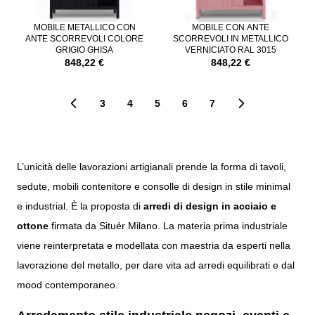
MOBILE METALLICO CON
MOBILE CON ANTE
ANTE SCORREVOLI COLORE
SCORREVOLI IN METALLICO
GRIGIO GHISA
VERNICIATO RAL 3015
848,22 €
848,22 €
3
4
5
6
7
Pagina
Pagina
Attualmente stai leggendo la pag
Pagina
Pagina
L’unicità delle lavorazioni artigianali prende la forma di tavoli,
sedute, mobili contenitore e consolle di design in stile minimal
e industrial. È la proposta di
arredi di design in acciaio e
ottone
firmata da Situér Milano. La materia prima industriale
viene reinterpretata e modellata con maestria da esperti nella
lavorazione del metallo, per dare vita ad arredi equilibrati e dal
mood contemporaneo.