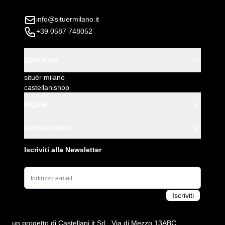
info@situermilano.it
+39 0587 748052
about us
situér milano
castellanishop
legale
servizio clienti
Iscriviti alla Newsletter
Indirizzo e-mail
Iscriviti
un progetto di
Castellani.it Srl
, Via di Mezzo 13ABC,