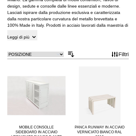
design, sedute e consolle dalle linee essenziali e moderne.
Lasciati ispirare dalla produzione esclusiva e caratterizzata
dalla nostra particolare curvatura del metallo brevettata e
100% Made in Italy. Prodotti in acciaio lavorati dalla maestria di
esperti artigiani che hanno saputo dare vita ad arredi equilibrati
Leggi di più
e minimali. Grazie a speciali lavorazioni del metallo tutta la
nostra offerta è progettata nel rispetto dell'ambiente e
dell'ecosostenibilità. Richiedi l'assistenza personalizzata e
Filtri
dedicata da parte dei nostri esperti per il tuo nuovo arredo.
MOBILE CONSOLLE
PANCA RUNWAY IN ACCIAIO
SIDEBOARD IN ACCIAIO
VERNICIATO BIANCO RAL