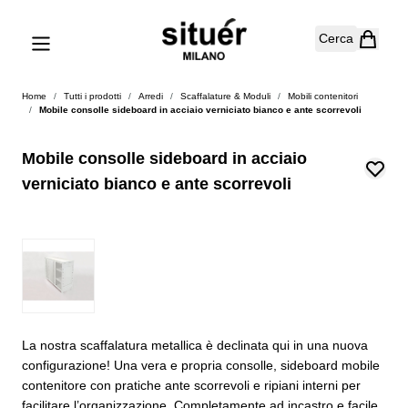
Salta al contenuto
Cerca
Home
/
Tutti i prodotti
/
Arredi
/
Scaffalature & Moduli
/
Mobili contenitori
/
Mobile consolle sideboard in acciaio verniciato bianco e ante scorrevoli
Mobile consolle sideboard in acciaio
verniciato bianco e ante scorrevoli
La nostra scaffalatura metallica è declinata qui in una nuova
configurazione! Una vera e propria consolle, sideboard mobile
contenitore con pratiche ante scorrevoli e ripiani interni per
facilitare l’organizzazione. Completamente ad incastro e facile