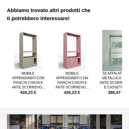
4 settimane circa
TEMPI DI CONSEGNA:
Abbiamo trovato altri prodotti che
3/5 gg. lavorativi
ti potrebbero interessare!
È possibile navigare tra gli elementi del carosello utilizzando il tast
Premere per saltare il carosello
MOBILE
MOBILE
SCAFFALATUR
APPENDIABITI CON
APPENDIABITI CON
METALLICA CO
FIANCHI CHIUSI E
FIANCHI CHIUSI E
ANTE SCORREVO
ANTE SCORREVOLI
ANTE SCORREVOLI
E CASSETTI IN
IN ACCIAIO
IN ACCIAIO
LAMIERA DI
426,23 €
426,23 €
386,47 €
VERNICIATO RAL
VERNICIATO ROSA
ACCIAIO
7032
RAL 3015