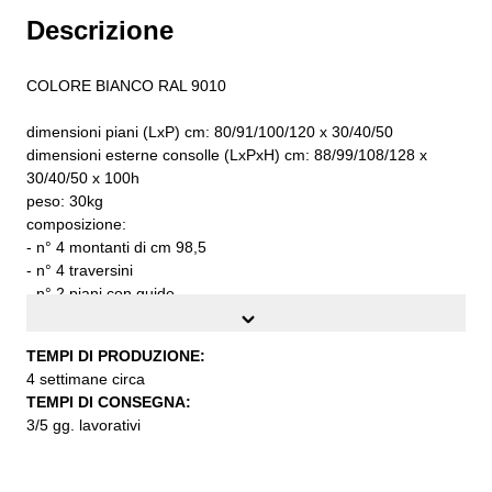
Descrizione
COLORE BIANCO RAL 9010
dimensioni piani (LxP) cm: 80/91/100/120 x 30/40/50
dimensioni esterne consolle (LxPxH) cm: 88/99/108/128 x
30/40/50 x 100h
peso: 30kg
composizione:
- n° 4 montanti di cm 98,5
- n° 4 traversini
- n° 2 piani con guide
- n° 2 ante scorrevoli
- n° 2 piani interni alle ante scorrevoli
TEMPI DI PRODUZIONE:
- n° 2 lamiere di chiusura fiancata
4 settimane circa
- n° 1 lamiera di chiusura posteriore
TEMPI DI CONSEGNA:
3/5 gg. lavorativi
da assemblare
TEMPI DI PRODUZIONE: