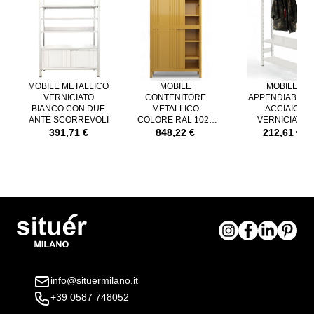
MOBILE METALLICO
MOBILE
MOBILE
VERNICIATO
CONTENITORE
APPENDIABITI I
BIANCO CON DUE
METALLICO
ACCIAIO
ANTE SCORREVOLI
COLORE RAL 1024
VERNICIATO
CON ANTE
BIANCO
391,71 €
848,22 €
212,61 €
SCORREVOLI
info@situermilano.it
+39 0587 748052