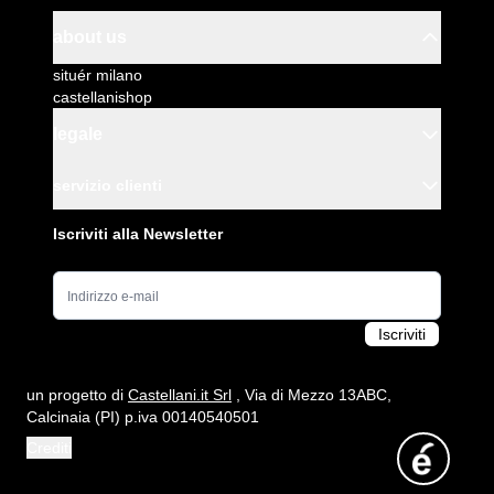
about us
situér milano
castellanishop
legale
servizio clienti
Iscriviti alla Newsletter
Indirizzo e-mail
Iscriviti
un progetto di
Castellani.it Srl
, Via di Mezzo 13ABC,
Calcinaia (PI) p.iva 00140540501
Crediti