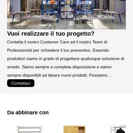
Vuoi realizzare il tuo progetto?
Contatta il nostro Customer Care ed il nostro Team di
Professionisti per richiedere il tuo preventivo. Essendo
produttori siamo in grado di progettare qualunque soluzione di
arredo. Siamo sempre a completa disposizione e siamo
sempre disponibili ad ideare nuovi prodotti. Possiamo
Contattaci
realizzare prodotti personalizzati e su misura.
Da abbinare con
È possibile navigare tra gli elementi del carosello utilizzando il tast
Premere per saltare il carosello