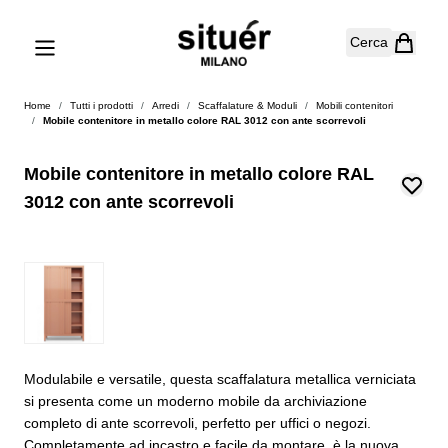
Salta al contenuto
Cerca
Home
/
Tutti i prodotti
/
Arredi
/
Scaffalature & Moduli
/
Mobili contenitori
/
Mobile contenitore in metallo colore RAL 3012 con ante scorrevoli
Mobile contenitore in metallo colore RAL
3012 con ante scorrevoli
Modulabile e versatile, questa scaffalatura metallica verniciata
si presenta come un moderno mobile da archiviazione
completo di ante scorrevoli, perfetto per uffici o negozi.
Completamente ad incastro e facile da montare, è la nuova