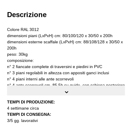
Descrizione
Colore RAL 3012
dimensioni piani (LxPxH) cm: 80/100/120 x 30/50 x 200h
dimensioni esterne scaffale (LxPxH) cm: 88/108/128 x 30/50 x
200h
peso: 30kg
composizione:
n° 2 fiancate complete di traversini e piedini in PVC
n° 3 piani regolabili in altezza con appositi ganci inclusi
n° 4 piani interni alle ante scorrevoli
n° 4 ante scorrevoli cm. 85,5h su guide, con schiena posteriore
n° 4 lamiere laterali di chiusura fiancata
n° 2 grappe di fissaggio al muro completa di viti e tasselli
TEMPI DI PRODUZIONE:
n° 1 fascia stabilizzatrice
4 settimane circa
portata per ogni piano a carico uniformemente distribuito kg.
TEMPI DI CONSEGNA:
90
3/5 gg. lavorativi
lamiera di acciaio di prima qualità S235JR UNI EN 10027
da assemblare