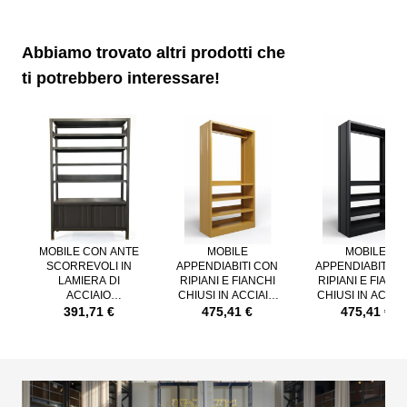
TEMPI DI PRODUZIONE:
4 settimane circa
Abbiamo trovato altri prodotti che
TEMPI DI CONSEGNA:
ti potrebbero interessare!
3/5 gg. lavorativi
È possibile navigare tra gli elementi del carosello utilizzando il tast
Premere per saltare il carosello
MOBILE CON ANTE
MOBILE
MOBILE
SCORREVOLI IN
APPENDIABITI CON
APPENDIABITI C
LAMIERA DI
RIPIANI E FIANCHI
RIPIANI E FIANC
ACCIAIO
CHIUSI IN ACCIAIO
CHIUSI IN ACCIA
VERNICIATA NERO
VERNICIATO COLOR
VERNICIATO NE
391,71 €
475,41 €
475,41 €
GHISA
SENAPE RAL 1024
GHISA