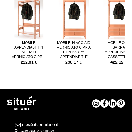
È possibile navigare tra gli elementi del carosello utilizzando il tast
Premere per saltare il carosello
MOBILE
MOBILE IN ACCIAIO
MOBILE CON
APPENDIABITI IN
VERNICIATO CIPRIA
BARRA
ACCIAIO
CON BARRA
APPENDIABITI 
VERNICIATO CIPRIA
APPENDIABITI E
CASSETTI IN
E BARRA
CASSETTI
ACCIAIO
212,61 €
298,17 €
422,12 €
APPENDIABITI
VERNICIATO CIPR
info@situermilano.it
+39 0587 748052