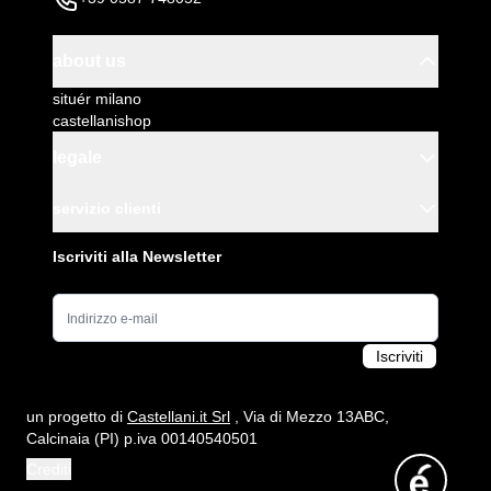
about us
situér milano
castellanishop
legale
servizio clienti
Iscriviti alla Newsletter
Indirizzo e-mail
Iscriviti
un progetto di
Castellani.it Srl
, Via di Mezzo 13ABC,
Calcinaia (PI) p.iva 00140540501
Crediti