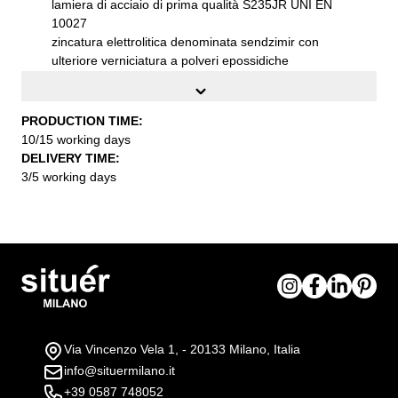
lamiera di acciaio di prima qualità S235JR UNI EN
10027
zincatura elettrolitica denominata sendzimir con
ulteriore verniciatura a polveri epossidiche
temoindurenti
posizionato su piedini regolabili
Dimensioni esterne (LxPxH):
cm. 150x80x75h
PRODUCTION TIME:
Colore :
VERDE PALLIDO RAL 6021
10/15 working days
Installazione:
fornito smontato con pratiche
DELIVERY TIME:
istruzioni di montaggio
3/5 working days
Via Vincenzo Vela 1, - 20133 Milano, Italia
info@situermilano.it
+39 0587 748052