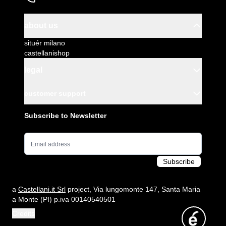
about us
situér milano
castellanishop
legal
customer support
Subscribe to Newsletter
Email Address
Subscribe
a
Castellani.it Srl
project, Via lungomonte 147, Santa Maria
a Monte (PI) p.iva 00140540501
Credits