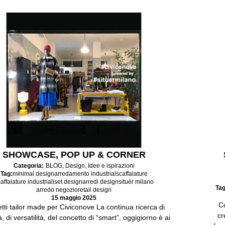
SHOWCASE, POP UP & CORNER
Categoria:
BLOG
,
Design
,
Idee e ispirazioni
Tag:
minimal design
arredamento industrial
scaffalature
affalature industriali
set design
arredi design
situér milano
Tag
arredo negozio
retail design
15 maggio 2025
Co
tti tailor made per Civiconove La continua ricerca di
cr
à, di versatilità, del concetto di “smart”, oggigiorno è ai