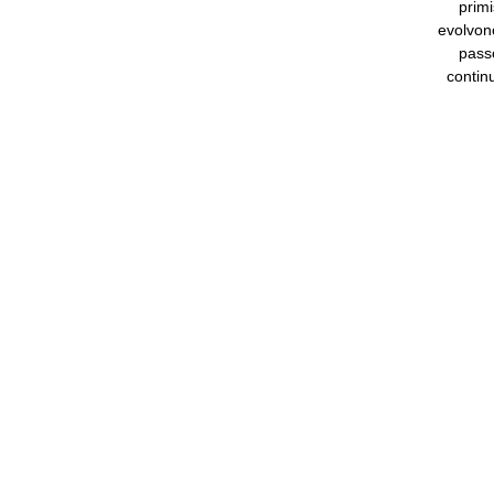
primi
evolvon
pass
contin