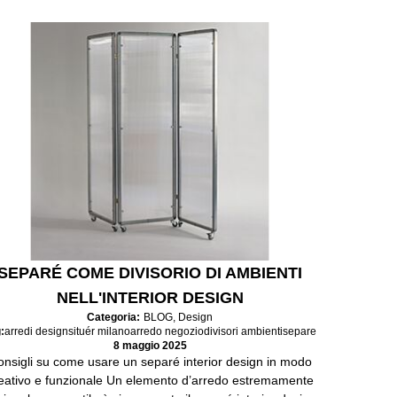
SEPARÉ COME DIVISORIO DI AMBIENTI
NELL'INTERIOR DESIGN
Categoria:
BLOG
,
Design
:
arredi design
situér milano
arredo negozio
divisori ambienti
separe
8 maggio 2025
nsigli su come usare un separé interior design in modo
eativo e funzionale Un elemento d’arredo estremamente