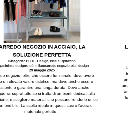
ARREDO NEGOZIO IN ACCIAIO, LA
L
SOLUZIONE PERFETTA
Categoria:
BLOG
,
Design
,
Idee e ispirazioni
g:
minimal design
situér milano
arredo negozio
retail design
L
29 maggio 2025
t
edo negozio, oltre che essere funzionale, deve avere
pr
e un elevato valore estetico, ma deve anche essere
ama
sistente e garantire una lunga durata. Deve anche
ar
guersi, soprattutto se si tratta di ambienti dedicati alla
f
zione, e scegliere materiali che possano renderlo unico
onfondibile. La scelta ideale in questi casi è l’acciaio,
materiale perfetto...