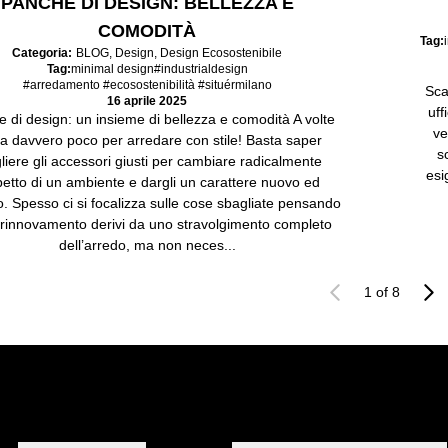
PANCHE DI DESIGN: BELLEZZA E
COMODITÀ
Tag:
Categoria:
BLOG
,
Design
,
Design Ecosostenibile
Tag:
minimal design
#industrialdesign
#arredamento #ecosostenibilità #situérmilano
Sca
16 aprile 2025
uff
 di design: un insieme di bellezza e comodità A volte
ve
a davvero poco per arredare con stile! Basta saper
s
liere gli accessori giusti per cambiare radicalmente
esi
petto di un ambiente e dargli un carattere nuovo ed
o. Spesso ci si focalizza sulle cose sbagliate pensando
l rinnovamento derivi da uno stravolgimento completo
dell’arredo, ma non neces...
Newer Entries
Older E
1 of 8