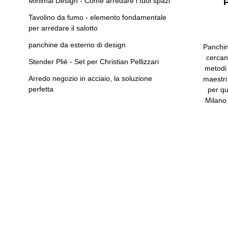
Minimal Design - Come arredare i tuoi spazi
Tavolino da fumo - elemento fondamentale
per arredare il salotto
panchine da esterno di design
Panchin
cercan
Stender Pliè - Set per Christian Pellizzari
metodi 
Arredo negozio in acciaio, la soluzione
maestri
perfetta
per qu
Milano 