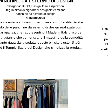
PANCHINE DA ESTERNO DI DESIGN
Categoria:
BLOG
,
Design
,
Idee e ispirazioni
Tag:
minimal design
arredi design
situér milano
panchine da esterno di design
4 giugno 2025
e da esterno di design per unire comfort e stile Se stai
do delle panchine da esterno di design realizzate con
Est
artigianali, che rappresentino il Made in Italy unico dei
di
 artigiani e che conferiscano il massimo della comodità
pr
anto riguarda la seduta, questo è il sito giusto. Situér
PE
è il Tempio Sacro del Design che sintetizza la produ...
scel