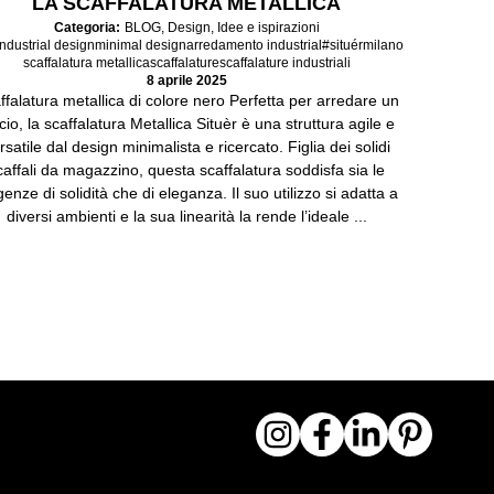
LA SCAFFALATURA METALLICA
Categoria:
BLOG
,
Design
,
Idee e ispirazioni
industrial design
minimal design
arredamento industrial
#situérmilano
scaffalatura metallica
scaffalature
scaffalature industriali
8 aprile 2025
ffalatura metallica di colore nero Perfetta per arredare un
icio, la scaffalatura Metallica Situèr è una struttura agile e
rsatile dal design minimalista e ricercato. Figlia dei solidi
caffali da magazzino, questa scaffalatura soddisfa sia le
genze di solidità che di eleganza. Il suo utilizzo si adatta a
diversi ambienti e la sua linearità la rende l’ideale ...
ntries