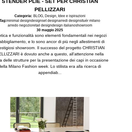
STENDER PLIÈ - SET PER CHRISTIAN
PELLIZZARI
Categoria:
BLOG
,
Design
,
Idee e ispirazioni
Tag:
minimal design
design
set design
arredi design
situér milano
arredo negozio
retail design
design italiano
showroom
30 maggio 2025
etica e funzionalità sono elementi fondamentali nei negozi
 abbigliamento, e lo sono ancor di più negli allestimenti di
estigiosi showroom. Il successo del progetto CHRISTIAN
LLIZZARI è dovuto anche a questo, all’attenzione nella
ta delle strutture per la presentazione dei capi in occasione
della Milano Fashion week. Lo stilista era alla ricerca di
appendiab...