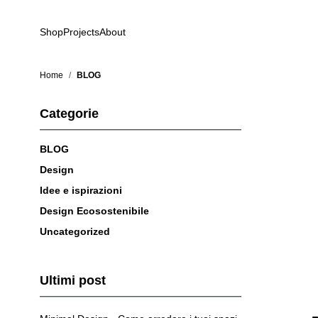
Salta al contenuto
Shop
Projects
About
Home
/
BLOG
Categorie
BLOG
Design
Idee e ispirazioni
Design Ecosostenibile
Uncategorized
Ultimi post