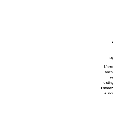
Ta
L’arr
anch
re
distin
ristora
e inc