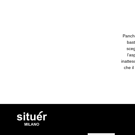
Panche
bast
sceg
l’as
inattes
che i