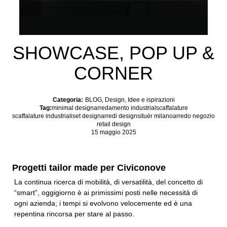
SHOWCASE, POP UP &
CORNER
Categoria:
BLOG
,
Design
,
Idee e ispirazioni
Tag:
minimal design
arredamento industrial
scaffalature
scaffalature industriali
set design
arredi design
situér milano
arredo negozio
retail design
15 maggio 2025
Progetti tailor made per Civiconove
La continua ricerca di mobilità, di versatilità, del concetto di
“smart”, oggigiorno è ai primissimi posti nelle necessità di
ogni azienda; i tempi si evolvono velocemente ed è una
repentina rincorsa per stare al passo.