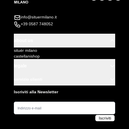
info@situermilano.it
+39 0587 748052
about us
situér milano
castellanishop
legale
servizio clienti
Iscriviti alla Newsletter
Indirizzo e-mail
Iscriviti