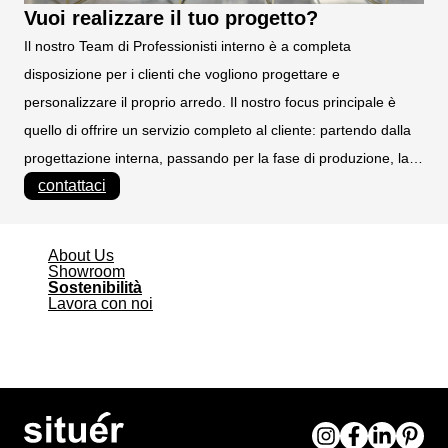
Vuoi realizzare il tuo progetto?
Il nostro Team di Professionisti interno è a completa
disposizione per i clienti che vogliono progettare e
personalizzare il proprio arredo. Il nostro focus principale è
quello di offrire un servizio completo al cliente: partendo dalla
progettazione interna, passando per la fase di produzione, la
contattaci
fase commerciale, la vendita, la spedizione, il montaggio, il
facchinaggio, il posizionamento e l'installazione. E'
fondamentale soddisfare al 100% le richieste di ogni singolo
About Us
cliente e per questo ogni giorno lavoriamo in modo preciso per
Showroom
Sostenibilità
questo.
Lavora con noi