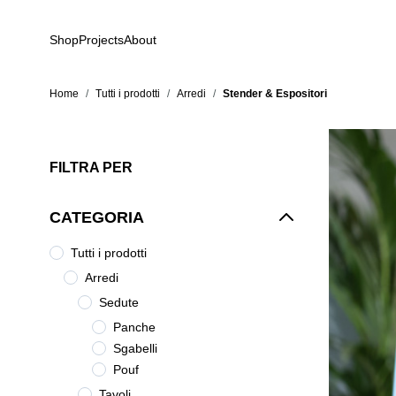
Salta al contenuto
Shop
Projects
About
Home
/
Tutti i prodotti
/
Arredi
/
Stender & Espositori
FILTRA PER
CATEGORIA
Tutti i prodotti
Arredi
Sedute
Panche
Sgabelli
Pouf
Tavoli