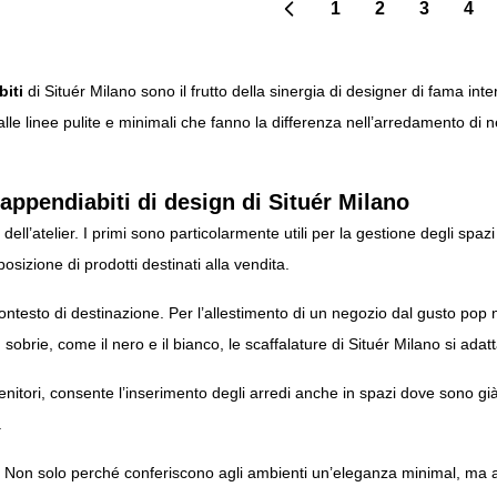
1
2
3
4
Pagina
Attualmente st
Pagina
Pag
iti
di Situér Milano sono il frutto della sinergia di designer di fama inte
alle linee pulite e minimali che fanno la differenza nell’arredamento di ne
appendiabiti di design di Situér Milano
 dell’atelier. I primi sono particolarmente utili per la gestione degli spaz
sizione di prodotti destinati alla vendita.
ntesto di destinazione. Per l’allestimento di un negozio dal gusto pop 
 sobrie, come il nero e il bianco, le
scaffalature
di Situér Milano si adatt
enitori, consente l’inserimento degli arredi anche in spazi dove sono gi
.
sta. Non solo perché conferiscono agli ambienti un’eleganza minimal, m