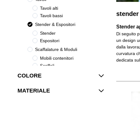
Tavoli alti
stender
Tavoli bassi
Stender & Espositori
Stender a
Stender
Di seguito p
un design un
Espositori
dalla lavora
Scaffalature & Moduli
curvatura ch
Mobili contenitori
dedicata sul
Scaffali
Cassettiere & Consolle
COLORE
Cassettiere
MATERIALE
Accessori
Illuminazione
Complementi d'arredo
Collezioni
POLYHEDRIC
LG-22