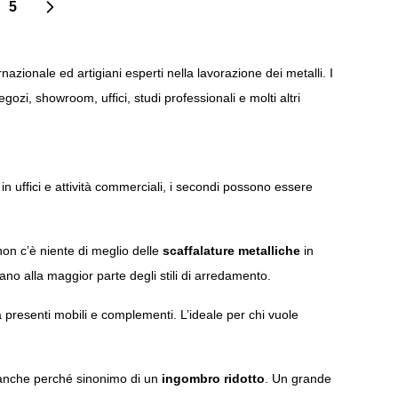
5
ai leggendo la pagina
ina
Pagina
rnazionale ed artigiani esperti nella lavorazione dei metalli. I
gozi, showroom, uffici, studi professionali e molti altri
i in uffici e attività commerciali, i secondi possono essere
non c’è niente di meglio delle
scaffalature metalliche
in
ano alla maggior parte degli stili di arredamento.
à presenti mobili e complementi. L’ideale per chi vuole
a anche perché sinonimo di un
ingombro ridotto
. Un grande