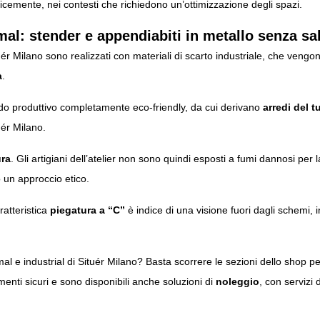
cemente, nei contesti che richiedono un’ottimizzazione degli spazi.
mal: stender e appendiabiti in metallo senza sa
uér Milano sono realizzati con materiali di scarto industriale, che vengon
à
.
todo produttivo completamente eco-friendly, da cui derivano
arredi del tu
uér Milano.
ura
. Gli artigiani dell’atelier non sono quindi esposti a fumi dannosi per
 un approccio etico.
ratteristica
piegatura a “C”
è indice di una visione fuori dagli schemi, 
mal e industrial di Situér Milano? Basta scorrere le sezioni dello shop per
nti sicuri e sono disponibili anche soluzioni di
noleggio
, con servizi 