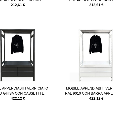
APPENDIABITI
212,61 €
APPENDIABITI
212,61 €
 APPENDIABITI VERNICIATO
MOBILE APPENDIABITI VER
O GHISA CON CASSETTI E
RAL 9010 CON BARRA APPE
BARRA APPENDIABITI
422,12 €
E CASSETTI
422,12 €