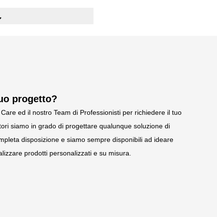
 mm 1000x400 con tubo
m 1000x400 spostabili
o:
re di irrigidimento per
a qualità S235JR UNI EN
ominata sendzimir con
tuo progetto?
veri epossidiche
Care ed il nostro Team di Professionisti per richiedere il tuo
nti
e ogni 50 mm
ori siamo in grado di progettare qualunque soluzione di
pleta disposizione e siamo sempre disponibili ad ideare
lizzare prodotti personalizzati e su misura.