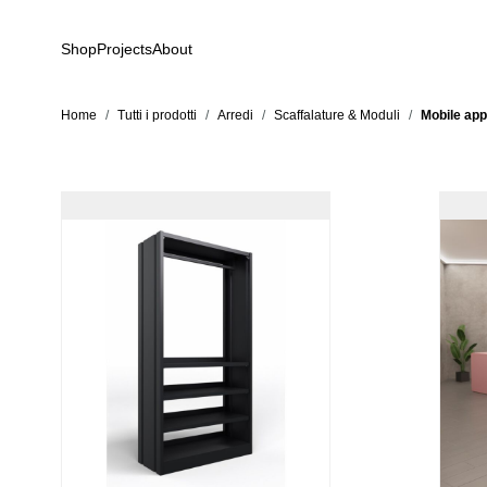
Salta al contenuto
Shop
Projects
About
Home
/
Tutti i prodotti
/
Arredi
/
Scaffalature & Moduli
/
Mobile appe