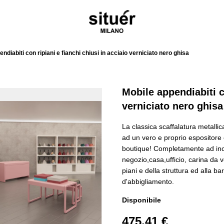
ndiabiti con ripiani e fianchi chiusi in acciaio verniciato nero ghisa
Mobile appendiabiti co
verniciato nero ghisa
La classica scaffalatura metallic
ad un vero e proprio espositore 
boutique! Completamente ad inca
negozio,casa,ufficio, carina da 
piani e della struttura ed alla b
d'abbigliamento.
Disponibile
475,41 €