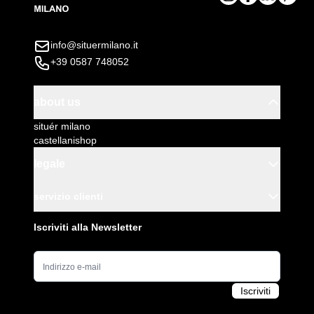
info@situermilano.it
+39 0587 748052
about us
situér milano
castellanishop
legale
servizio clienti
Iscriviti alla Newsletter
Indirizzo e-mail
Iscriviti