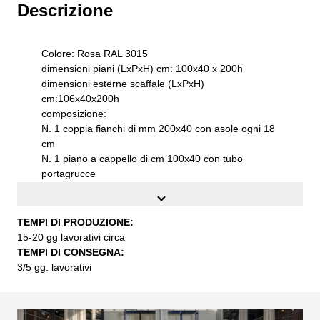
Descrizione
Colore: Rosa RAL 3015
dimensioni piani (LxPxH) cm: 100x40 x 200h
dimensioni esterne scaffale (LxPxH)
cm:106x40x200h
composizione:
N. 1 coppia fianchi di mm 200x40 con asole ogni 18
cm
N. 1 piano a cappello di cm 100x40 con tubo
portagrucce
N. 1 piani metallico di cm 100x40 spostabile
N. 1+1 piano di cm 100x400 superiore e inferiore
provvisti di guide metalliche
TEMPI DI PRODUZIONE:
per scorrimento porte metalliche
15-20 gg lavorativi circa
N. 1 coppia porte scorrevoli di cm 100(55+55)x40 H
TEMPI DI CONSEGNA:
fianchi laterali con nervature di irrigidimento per
3/5 gg. lavorativi
estetica e strutturali
lamiera di acciaio di prima qualità S235JR UNI EN
10027