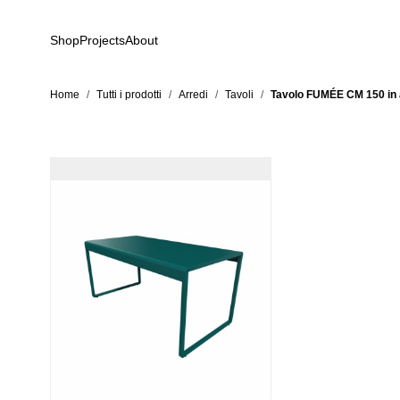
Salta al contenuto
Shop
Projects
About
Home
/
Tutti i prodotti
/
Arredi
/
Tavoli
/
Tavolo FUMÉE CM 150 in 