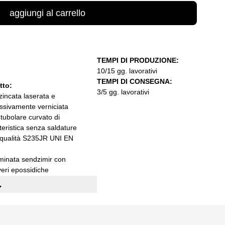
aggiungi al carrello
TEMPI DI PRODUZIONE:
10/15 gg. lavorativi
TEMPI DI CONSEGNA:
otto:
3/5 gg. lavorativi
 zincata laserata e
ssivamente verniciata
 tubolare curvato di
eristica senza saldature
a qualità S235JR UNI EN
ominata sendzimir con
veri epossidiche
abili
PxH):
cm. 150x80x75h
L 5018
ntato con pratiche