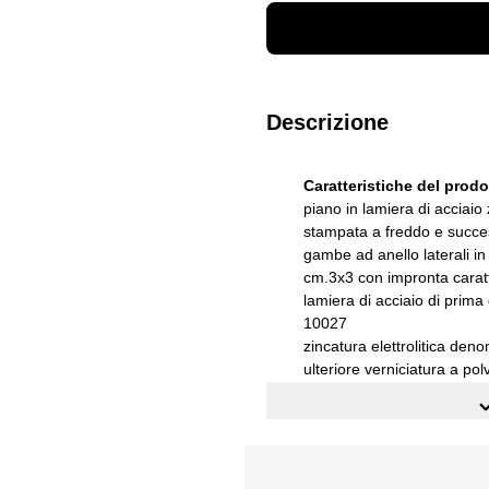
Descrizione
Caratteristiche del prod
piano in lamiera di acciaio
stampata a freddo e succe
gambe ad anello laterali in
cm.3x3 con impronta caratt
lamiera di acciaio di prim
10027
zincatura elettrolitica den
ulteriore verniciatura a pol
temoindurenti
posizionato su piedini regol
Dimensioni esterne (Lx
Colore
: BLU Turchese RA
Installazione:
fornito smo