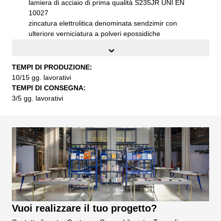
lamiera di acciaio di prima qualità S235JR UNI EN
10027
zincatura elettrolitica denominata sendzimir con
ulteriore verniciatura a polveri epossidiche
temoindurenti
posizionato su piedini regolabili
Dimensioni esterne (LxPxH):
cm. 150x80x75h
TEMPI DI PRODUZIONE:
Colore :
Nero ghisa
10/15 gg. lavorativi
Installazione:
fornito smontato con pratiche
TEMPI DI CONSEGNA:
istruzioni di montaggio
3/5 gg. lavorativi
Vuoi realizzare il tuo progetto?