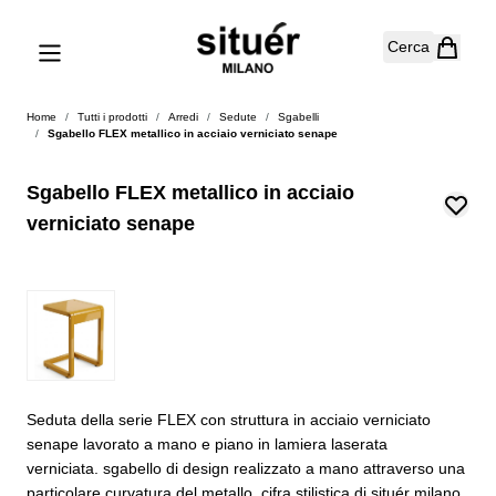
Salta al contenuto
Cerca
Home
/
Tutti i prodotti
/
Arredi
/
Sedute
/
Sgabelli
/
Sgabello FLEX metallico in acciaio verniciato senape
Sgabello FLEX metallico in acciaio
verniciato senape
Seduta della serie FLEX con struttura in acciaio verniciato
senape lavorato a mano e piano in lamiera laserata
verniciata. sgabello di design realizzato a mano attraverso una
particolare curvatura del metallo, cifra stilistica di situér milano.