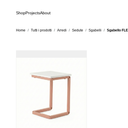
Salta al contenuto
Shop
Projects
About
Home
/
Tutti i prodotti
/
Arredi
/
Sedute
/
Sgabelli
/
Sgabello FLEX