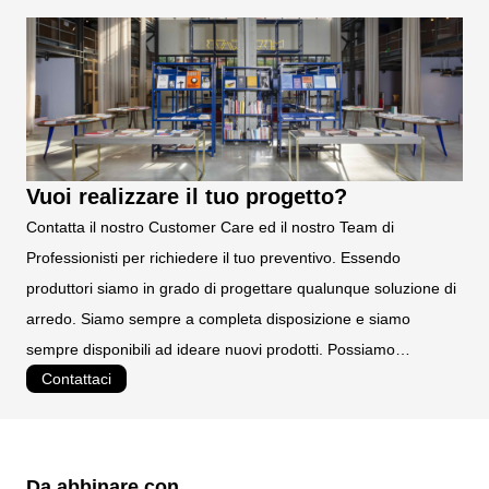
spessore medio 60/80 micron colore nero ghisa
da assemblare
TEMPI DI PRODUZIONE:
4 settimane circa
TEMPI DI CONSEGNA:
3-5 gg. lavorativi
Vuoi realizzare il tuo progetto?
Contatta il nostro Customer Care ed il nostro Team di
Professionisti per richiedere il tuo preventivo. Essendo
produttori siamo in grado di progettare qualunque soluzione di
arredo. Siamo sempre a completa disposizione e siamo
sempre disponibili ad ideare nuovi prodotti. Possiamo
Contattaci
realizzare prodotti personalizzati e su misura.
Da abbinare con