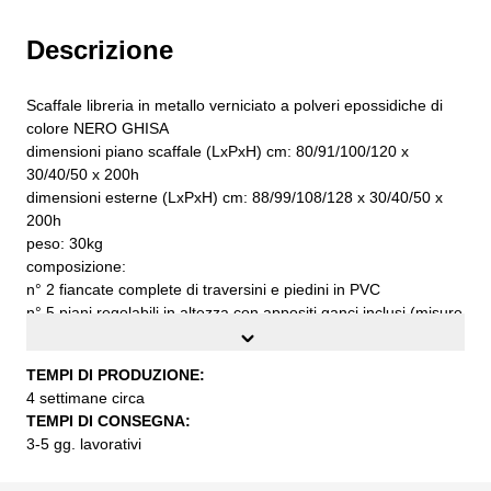
Descrizione
Scaffale libreria in metallo verniciato a polveri epossidiche di
colore NERO GHISA
dimensioni piano scaffale (LxPxH) cm: 80/91/100/120 x
30/40/50 x 200h
dimensioni esterne (LxPxH) cm: 88/99/108/128 x 30/40/50 x
200h
peso: 30kg
composizione:
n° 2 fiancate complete di traversini e piedini in PVC
n° 5 piani regolabili in altezza con appositi ganci inclusi (misure
indicate nel menù a tendina)
n° 2 grappe di fissaggio al muro complete di viti e tasselli
TEMPI DI PRODUZIONE:
n° 1 fascia stabilizzatrice
4 settimane circa
portata per ogni piano a carico uniformemente distribuito
TEMPI DI CONSEGNA:
circa kg. 90
3-5 gg. lavorativi
lamiera di acciaio di prima qualità S235JR UNI EN 10027
verniciatura a polveri epossipoliestere con finitura goffrata di