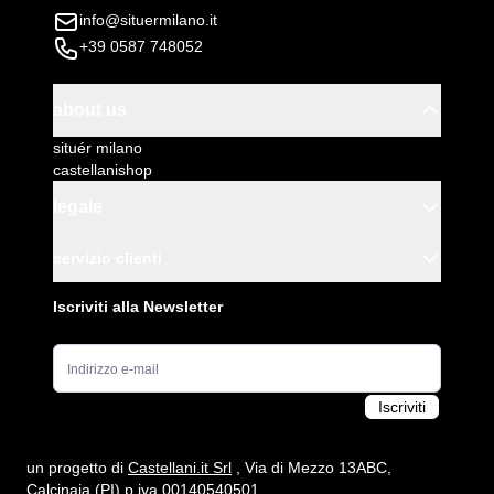
info@situermilano.it
+39 0587 748052
about us
situér milano
castellanishop
legale
servizio clienti
Iscriviti alla Newsletter
Indirizzo e-mail
Iscriviti
un progetto di
Castellani.it Srl
, Via di Mezzo 13ABC,
Calcinaia (PI) p.iva 00140540501