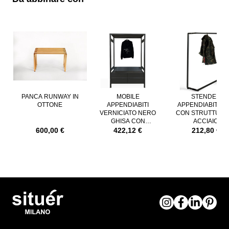
È possibile navigare tra gli elementi del carosello utilizzando il tast
Premere per saltare il carosello
PANCA RUNWAY IN
MOBILE
STENDER
OTTONE
APPENDIABITI
APPENDIABITI PL
VERNICIATO NERO
CON STRUTTURA 
GHISA CON
ACCIAIO
CASSETTI E BARRA
VERNICIATO NE
600,00 €
422,12 €
212,80 €
APPENDIABITI
GHISA