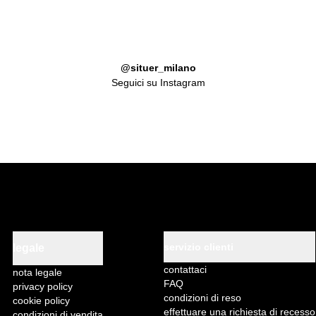
@situer_milano
Seguici su Instagram
servizio clienti
legale
contattaci
nota legale
FAQ
privacy policy
condizioni di reso
cookie policy
effettuare una richiesta di recesso
condizioni di vendita