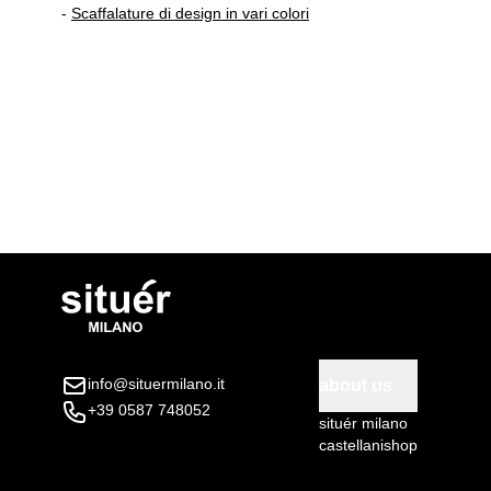
-
Scaffalature di design in vari colori
info@situermilano.it
about us
+39 0587 748052
situér milano
castellanishop