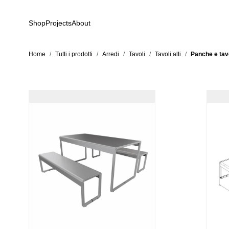
Salta al contenuto
Shop
Projects
About
Home
/
Tutti i prodotti
/
Arredi
/
Tavoli
/
Tavoli alti
/
Panche e tavo