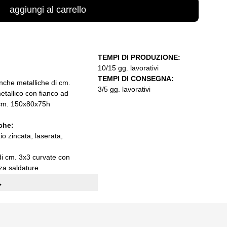
aggiungi al carrello
TEMPI DI PRODUZIONE:
10/15 gg. lavorativi
TEMPI DI CONSEGNA:
nche metalliche di cm.
3/5 gg. lavorativi
tallico con fianco ad
i cm. 150x80x75h
che:
aio zincata, laserata,
di cm. 3x3 curvate con
nza saldature
a qualità S235JR UNI EN
nominata sendzimir
abili
panche (LxPxH): cm.