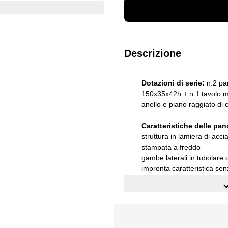
Descrizione
Dotazioni di serie:
n.2 pa
150x35x42h + n.1 tavolo me
anello e piano raggiato d
Caratteristiche delle pan
struttura in lamiera di acci
stampata a freddo
gambe laterali in tubolare 
impronta caratteristica se
lamiera di acciaio di prim
10027
zincatura elettrolitica de
posizionate su piedini regol
Dimensioni esterne delle 