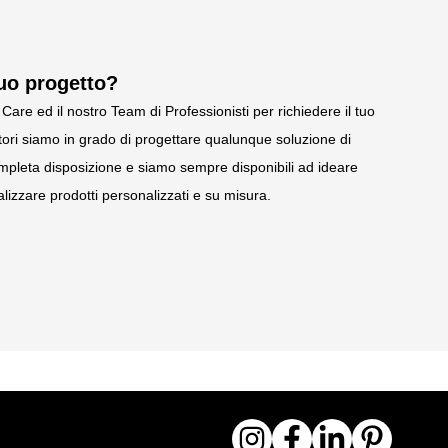
cato
ite smontate con pratiche
tuo progetto?
Care ed il nostro Team di Professionisti per richiedere il tuo
 zincata laserata e
ori siamo in grado di progettare qualunque soluzione di
pleta disposizione e siamo sempre disponibili ad ideare
curvato di cm. 3x3 con
lizzare prodotti personalizzati e su misura.
nza saldature
a qualità S235JR UNI EN
nominata sendzimir
abili
olo (LxPxH): cm.
ato
to smontato con pratiche