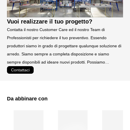
Vuoi realizzare il tuo progetto?
Contatta il nostro Customer Care ed il nostro Team di
Professionisti per richiedere il tuo preventivo. Essendo
produttori siamo in grado di progettare qualunque soluzione di
arredo. Siamo sempre a completa disposizione e siamo
sempre disponibili ad ideare nuovi prodotti. Possiamo
Contattaci
realizzare prodotti personalizzati e su misura.
Da abbinare con
È possibile navigare tra gli elementi del carosello utilizzando il tast
Premere per saltare il carosello