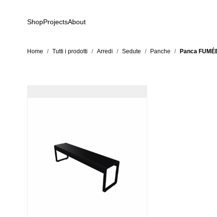
Salta al contenuto
Shop
Projects
About
Home
/
Tutti i prodotti
/
Arredi
/
Sedute
/
Panche
/
Panca FUMÉE 