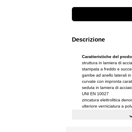
Descrizione
Caratteristiche del prod
struttura in lamiera di acci
stampata a freddo e succe
gambe ad anello laterali in
curvate con impronta carat
seduta in lamiera di acciai
UNI EN 10027
zincatura elettrolitica den
ulteriore verniciatura a pol
temoindurenti
posizionata su piedini regol
Dimensioni esterne : (LxP
Colore : nero ghisa