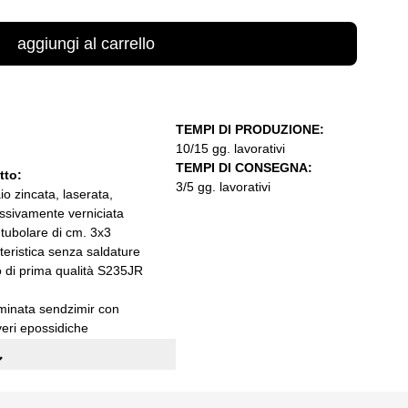
aggiungi al carrello
TEMPI DI PRODUZIONE:
10/15 gg. lavorativi
TEMPI DI CONSEGNA:
otto:
3/5 gg. lavorativi
aio zincata, laserata,
ssivamente verniciata
 tubolare di cm. 3x3
teristica senza saldature
o di prima qualità S235JR
ominata sendzimir con
veri epossidiche
abili
xH): cm. 150x35x42h