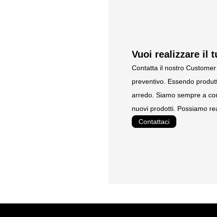
Installazione : fornita smo
istruzioni di montaggio
Vuoi realizzare il 
Contatta il nostro Customer 
preventivo. Essendo produtt
arredo. Siamo sempre a com
nuovi prodotti. Possiamo rea
Contattaci