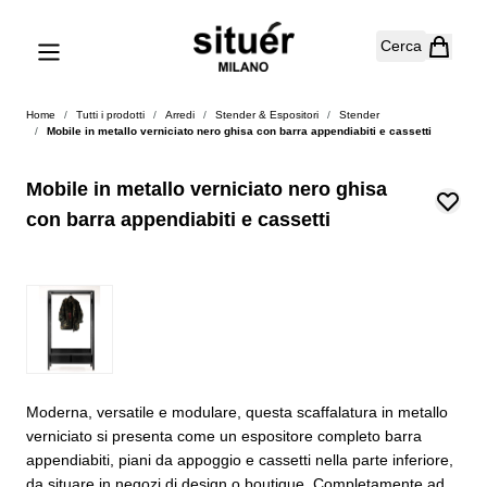
Salta al contenuto
Cerca
Home
/
Tutti i prodotti
/
Arredi
/
Stender & Espositori
/
Stender
/
Mobile in metallo verniciato nero ghisa con barra appendiabiti e cassetti
Mobile in metallo verniciato nero ghisa
con barra appendiabiti e cassetti
Moderna, versatile e modulare, questa scaffalatura in metallo
verniciato si presenta come un espositore completo barra
appendiabiti, piani da appoggio e cassetti nella parte inferiore,
da situare in negozi di design o boutique. Completamente ad