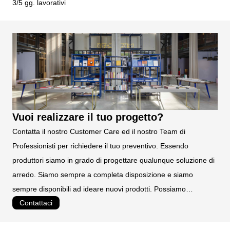
3/5 gg. lavorativi
90
lamiera di acciaio di prima qualità S235JR UNI EN 10027
da assemblare
TEMPI DI PRODUZIONE:
4 settimane circa
TEMPI DI CONSEGNA:
3/5 gg. lavorativi
Vuoi realizzare il tuo progetto?
Contatta il nostro Customer Care ed il nostro Team di
Professionisti per richiedere il tuo preventivo. Essendo
produttori siamo in grado di progettare qualunque soluzione di
arredo. Siamo sempre a completa disposizione e siamo
sempre disponibili ad ideare nuovi prodotti. Possiamo
Contattaci
realizzare prodotti personalizzati e su misura.