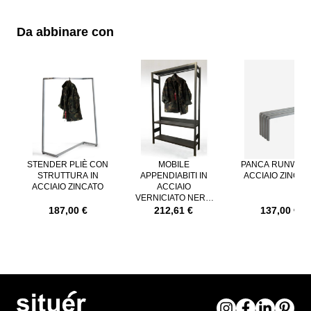
Da abbinare con
È possibile navigare tra gli elementi del carosello utilizzando il tast
Premere per saltare il carosello
STENDER PLIÈ CON
MOBILE
PANCA RUNWAY 
STRUTTURA IN
APPENDIABITI IN
ACCIAIO ZINCAT
ACCIAIO ZINCATO
ACCIAIO
VERNICIATO NERO
GHISA
187,00 €
212,61 €
137,00 €