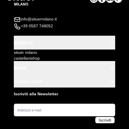
info@situermilano.it
+39 0587 748052
about us
situér milano
castellanishop
legale
servizio clienti
Iscriviti alla Newsletter
Indirizzo e-mail
Iscriviti