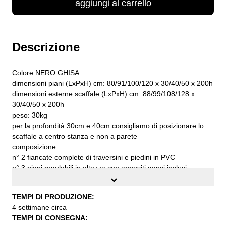
aggiungi al carrello
Descrizione
Colore NERO GHISA
dimensioni piani (LxPxH) cm: 80/91/100/120 x 30/40/50 x 200h
dimensioni esterne scaffale (LxPxH) cm: 88/99/108/128 x
30/40/50 x 200h
peso: 30kg
per la profondità 30cm e 40cm consigliamo di posizionare lo
scaffale a centro stanza e non a parete
composizione:
n° 2 fiancate complete di traversini e piedini in PVC
n° 3 piani regolabili in altezza con appositi ganci inclusi
n° 1 barra appendiabiti con supporti per fissaggio al piano
n° 2 cassetti estraibili cm. 18h con profili adesivi in PVC
TEMPI DI PRODUZIONE:
n° 2 grappe di fissaggio al muro complete di viti e tasselli
4 settimane circa
n° 1 fascia stabilizzatrice
TEMPI DI CONSEGNA:
portata per ogni piano a carico uniformemente distribuito kg.