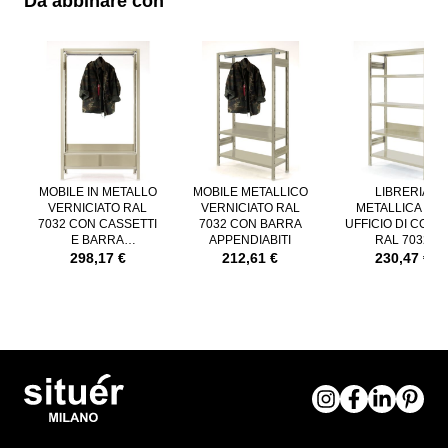
Da abbinare con
È possibile navigare tra gli elementi del carosello utilizzando il tast
Premere per saltare il carosello
MOBILE IN METALLO
MOBILE METALLICO
LIBRERIA
VERNICIATO RAL
VERNICIATO RAL
METALLICA PE
7032 CON CASSETTI
7032 CON BARRA
UFFICIO DI COLO
E BARRA
APPENDIABITI
RAL 7032
APPENDIABITI
298,17 €
212,61 €
230,47 €