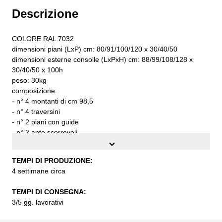
Descrizione
COLORE RAL 7032
dimensioni piani (LxP) cm: 80/91/100/120 x 30/40/50
dimensioni esterne consolle (LxPxH) cm: 88/99/108/128 x
30/40/50 x 100h
peso: 30kg
composizione:
- n° 4 montanti di cm 98,5
- n° 4 traversini
- n° 2 piani con guide
- n° 2 ante scorrevoli
- n° 2 piani interni alle ante scorrevoli
- n° 2 lamiere di chiusura fiancata
TEMPI DI PRODUZIONE:
- n° 1 lamiera di chiusura posteriore
4 settimane circa
da assemblare
TEMPI DI CONSEGNA:
3/5 gg. lavorativi
TEMPI DI PRODUZIONE:
4 settimane circa