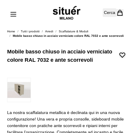
Salta al contenuto
Cerca
Home
/
Tutti i prodotti
/
Arredi
/
Scaffalature & Moduli
/
Mobile basso chiuso in acciaio verniciato colore RAL 7032 e ante scorrevoli
Mobile basso chiuso in acciaio verniciato
colore RAL 7032 e ante scorrevoli
La nostra scaffalatura metallica è declinata qui in una nuova
configurazione! Una vera e propria consolle, sideboard mobile
contenitore con pratiche ante scorrevoli e ripiani interni per
facilitare l’organizzazione. Completamente ad incastro e facile