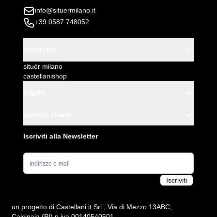
info@situermilano.it
+39 0587 748052
about us
situér milano
castellanishop
legale
servizio clienti
Iscriviti alla Newsletter
Indirizzo e-mail
Iscriviti
un progetto di
Castellani.it Srl
, Via di Mezzo 13ABC,
Calcinaia (PI) p.iva 00140540501