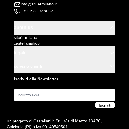
info@situermilano.it
+39 0587 748052
about us
situér milano
castellanishop
legale
servizio clienti
Iscriviti alla Newsletter
Indirizzo e-mail
Iscriviti
un progetto di
Castellani.it Srl
, Via di Mezzo 13ABC,
Calcinaia (PI) p.iva 00140540501