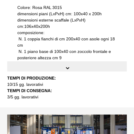
Colore: Rosa RAL 3015
dimensioni piani (LxPxH) cm: 100x40 x 200h
dimensioni esterne scaffale (LxPxH)
cm:106x40x200h
composizione:
N. 1 coppia fianchi di cm 200x40 con asole ogni 18
cm
N. 1 piano base di 100x40 con zoccolo frontale e
posteriore altezza cm 9
N. 1 piano a cappello di mm 1000x400 con tubo
portagrucce
N. 3 piani metallico di mm 1000x400 spostabili
TEMPI DI PRODUZIONE:
Caratteristiche del prodotto:
10/15 gg. lavorativi
fianchi laterali con nervature di irrigidimento per
TEMPI DI CONSEGNA:
estetica e strutturali
3/5 gg. lavorativi
lamiera di acciaio di prima qualità S235JR UNI EN
10027
zincatura elettrolitica denominata sendzimir con
ulteriore verniciatura a polveri epossidiche
termoindurenti
piani spostabili con asole ogni 50 mm