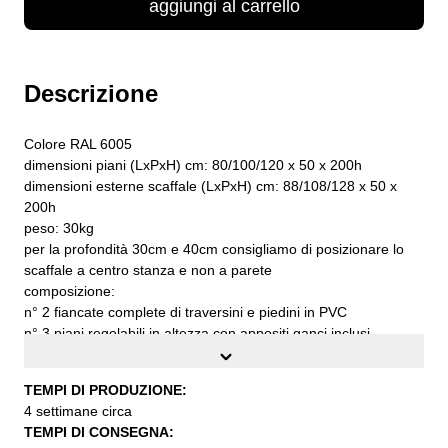
aggiungi al carrello
Descrizione
Colore RAL 6005
dimensioni piani (LxPxH) cm: 80/100/120 x 50 x 200h
dimensioni esterne scaffale (LxPxH) cm: 88/108/128 x 50 x
200h
peso: 30kg
per la profondità 30cm e 40cm consigliamo di posizionare lo
scaffale a centro stanza e non a parete
composizione:
n° 2 fiancate complete di traversini e piedini in PVC
n° 3 piani regolabili in altezza con appositi ganci inclusi
n° 1 barra appendiabiti con supporti per fissaggio al piano
n° 2 cassetti estraibili cm. 18h con profili adesivi in PVC
TEMPI DI PRODUZIONE:
n° 2 grappe di fissaggio al muro complete di viti e tasselli
4 settimane circa
n° 1 fascia stabilizzatrice
TEMPI DI CONSEGNA:
portata per ogni piano a carico uniformemente distribuito kg.