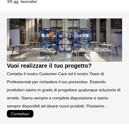
3/5 gg. lavorativi
90
lamiera di acciaio di prima qualità S235JR UNI EN 10027
da assemblare
TEMPI DI PRODUZIONE:
4 settimane circa
TEMPI DI CONSEGNA:
3/5 gg. lavorativi
Vuoi realizzare il tuo progetto?
Contatta il nostro Customer Care ed il nostro Team di
Professionisti per richiedere il tuo preventivo. Essendo
produttori siamo in grado di progettare qualunque soluzione di
arredo. Siamo sempre a completa disposizione e siamo
sempre disponibili ad ideare nuovi prodotti. Possiamo
Contattaci
realizzare prodotti personalizzati e su misura.