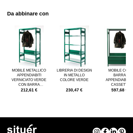
Da abbinare con
È possibile navigare tra gli elementi del carosello utilizzando il tast
Premere per saltare il carosello
MOBILE METALLICO
LIBRERIA DI DESIGN
MOBILE CON
APPENDIABITI
IN METALLO
BARRA
VERNICIATO VERDE
COLORE VERDE
APPENDIABITI 
CON BARRA
CASSETTI
APPENDIABITI
VERNICIATO RA
212,61 €
230,47 €
597,68 €
6005