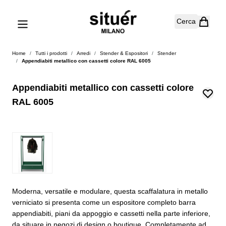
Salta al contenuto
Cerca
Home
/
Tutti i prodotti
/
Arredi
/
Stender & Espositori
/
Stender
/
Appendiabiti metallico con cassetti colore RAL 6005
Appendiabiti metallico con cassetti colore
RAL 6005
Moderna, versatile e modulare, questa scaffalatura in metallo
verniciato si presenta come un espositore completo barra
appendiabiti, piani da appoggio e cassetti nella parte inferiore,
da situare in negozi di design o boutique. Completamente ad