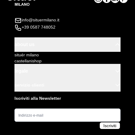
info@situermilano.it
+39 0587 748052
about us
situér milano
castellanishop
legale
servizio clienti
Iscriviti alla Newsletter
Indirizzo e-mail
Iscriviti