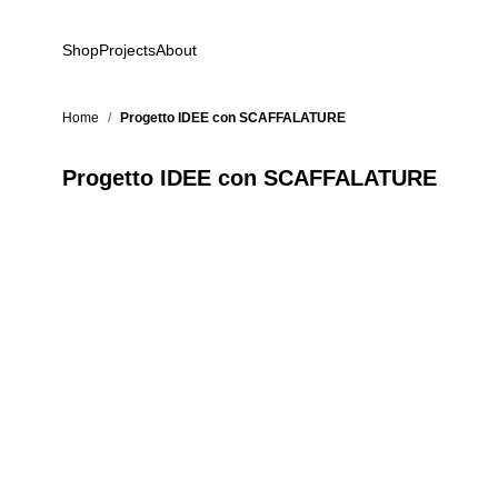
Salta al contenuto
Shop
Projects
About
Home
/
Progetto IDEE con SCAFFALATURE
Progetto IDEE con SCAFFALATURE