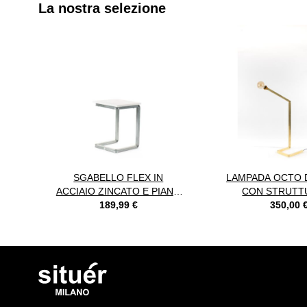
La nostra selezione
È possibile navigare tra gli elementi del carosello utilizzando il
Premere per saltare il carosello
SGABELLO FLEX IN
LAMPADA OCTO D
ACCIAIO ZINCATO E PIANO
CON STRUTT
IN LEGNO
189,99 €
OTTON
350,00 