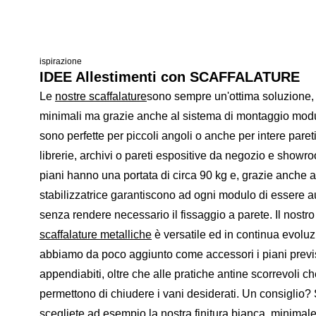
ispirazione
IDEE Allestimenti con SCAFFALATURE
Le
nostre scaffalature
sono sempre un'ottima soluzione, v
minimali ma grazie anche al sistema di montaggio modu
sono perfette per piccoli angoli o anche per intere paret
librerie, archivi o pareti espositive da negozio e showroo
piani hanno una portata di circa 90 kg e, grazie anche a
stabilizzatrice garantiscono ad ogni modulo di essere a
senza rendere necessario il fissaggio a parete. Il nostro
scaffalature metalliche
è versatile ed in continua evoluzi
abbiamo da poco aggiunto come accessori i piani previs
appendiabiti, oltre che alle pratiche antine scorrevoli c
permettono di chiudere i vani desiderati. Un consiglio?
scegliete ad esempio la nostra finitura bianca, minimal