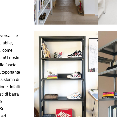
ersatili e
labile,
i, come
m! I nostri
lla fascia
utoportante
 sistema di
one. Infatti
ti di barra
he
 Se
e ed