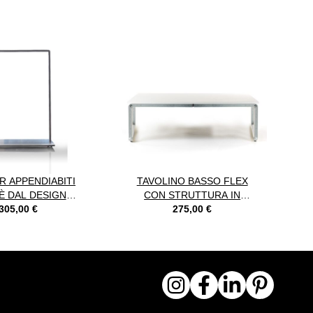
 alla navigazione del carosello utilizzando i link di salto.
R APPENDIABITI
TAVOLINO BASSO FLEX
È DAL DESIGN
CON STRUTTURA IN
MINIMAL
305,00 €
ACCIAIO E PIANO IN LEGNO
275,00 €