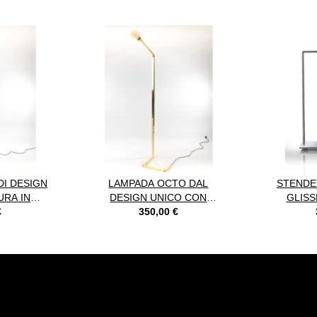
 tasto tabulazione. È possibile saltare il carosello o passare direttamente
I DESIGN
LAMPADA OCTO DAL
STENDE
URA IN
DESIGN UNICO CON
GLISS
E
€
STRUTTURA IN VERO
350,00 €
OTTONE