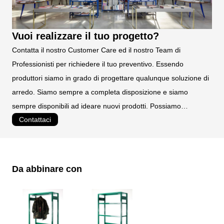
Vuoi realizzare il tuo progetto?
Contatta il nostro Customer Care ed il nostro Team di
Professionisti per richiedere il tuo preventivo. Essendo
produttori siamo in grado di progettare qualunque soluzione di
arredo. Siamo sempre a completa disposizione e siamo
sempre disponibili ad ideare nuovi prodotti. Possiamo
Contattaci
realizzare prodotti personalizzati e su misura.
Da abbinare con
È possibile navigare tra gli elementi del carosello utilizzando il tast
Premere per saltare il carosello