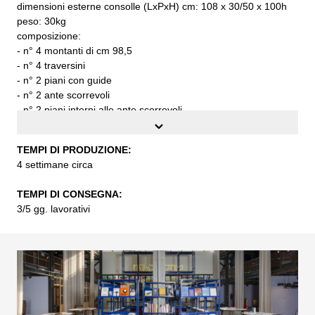
dimensioni esterne consolle (LxPxH) cm: 108 x 30/50 x 100h
peso: 30kg
composizione:
- n° 4 montanti di cm 98,5
- n° 4 traversini
- n° 2 piani con guide
- n° 2 ante scorrevoli
- n° 2 piani interni alle ante scorrevoli
- n° 2 lamiere di chiusura fiancata
- n° 1 lamiera di chiusura posteriore
TEMPI DI PRODUZIONE:
da assemblare
4 settimane circa
TEMPI DI CONSEGNA:
TEMPI DI PRODUZIONE:
3/5 gg. lavorativi
4 settimane circa
TEMPI DI CONSEGNA:
3/5 gg. lavorativi