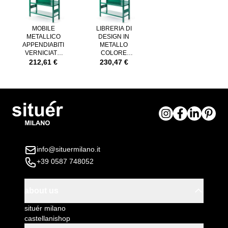
MOBILE
LIBRERIA DI
METALLICO
DESIGN IN
APPENDIABITI
METALLO
VERNICIATO
COLORE
VERDE CON
VERDE
212,61 €
230,47 €
BARRA
APPENDIABITI
info@situermilano.it
+39 0587 748052
about us
situér milano
castellanishop