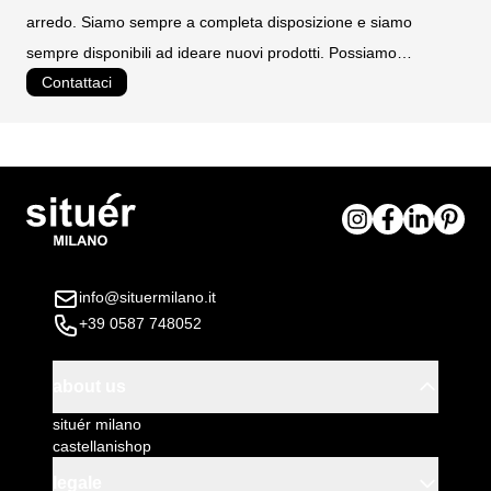
10027
arredo. Siamo sempre a completa disposizione e siamo
zincatura elettrolitica denominata sendzimir con
sempre disponibili ad ideare nuovi prodotti. Possiamo
ulteriore verniciatura a polveri epossidiche
Contattaci
realizzare prodotti personalizzati e su misura.
temoindurenti
posizionato su piedini regolabili
Dimensioni esterne del tavolo (LxPxH): cm.
200x80x75h
Colore tavolo: nero ghisa
Installazione tavolo: fornito smontato con pratiche
istruzioni di montaggio
info@situermilano.it
+39 0587 748052
about us
situér milano
castellanishop
legale