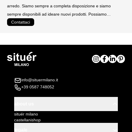
10027
arredo. Siamo sempre a completa disposizione e siamo
zincatura elettrolitica denominata sendzimir con
sempre disponibili ad ideare nuovi prodotti. Possiamo
ulteriore verniciatura a polveri epossidiche
Contattaci
realizzare prodotti personalizzati e su misura.
temoindurenti
posizionato su piedini regolabili
Dimensioni esterne del tavolo (LxPxH): cm.
100x80x75h
Colore tavolo: nero ghisa
Installazione tavolo: fornito smontato con pratiche
istruzioni di montaggio
info@situermilano.it
+39 0587 748052
about us
situér milano
castellanishop
legale